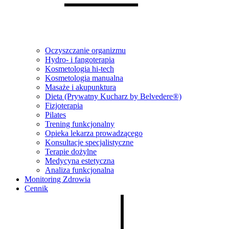
Oczyszczanie organizmu
Hydro- i fangoterapia
Kosmetologia hi-tech
Kosmetologia manualna
Masaże i akupunktura
Dieta (Prywatny Kucharz by Belvedere®)
Fizjoterapia
Pilates
Trening funkcjonalny
Opieka lekarza prowadzącego
Konsultacje specjalistyczne
Terapie dożylne
Medycyna estetyczna
Analiza funkcjonalna
Monitoring Zdrowia
Cennik