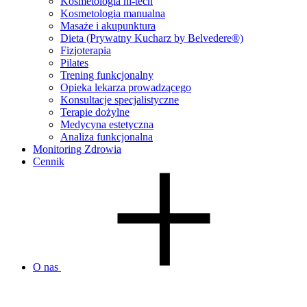
Kosmetologia hi-tech
Kosmetologia manualna
Masaże i akupunktura
Dieta (Prywatny Kucharz by Belvedere®)
Fizjoterapia
Pilates
Trening funkcjonalny
Opieka lekarza prowadzącego
Konsultacje specjalistyczne
Terapie dożylne
Medycyna estetyczna
Analiza funkcjonalna
Monitoring Zdrowia
Cennik
O nas